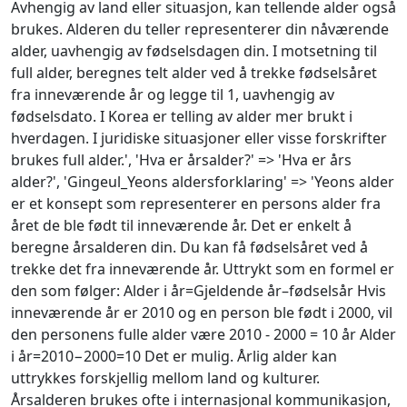
Avhengig av land eller situasjon, kan tellende alder også
brukes. Alderen du teller representerer din nåværende
alder, uavhengig av fødselsdagen din. I motsetning til
full alder, beregnes telt alder ved å trekke fødselsåret
fra inneværende år og legge til 1, uavhengig av
fødselsdato. I Korea er telling av alder mer brukt i
hverdagen. I juridiske situasjoner eller visse forskrifter
brukes full alder.', 'Hva er årsalder?' => 'Hva er års
alder?', 'Gingeul_Yeons aldersforklaring' => 'Yeons alder
er et konsept som representerer en persons alder fra
året de ble født til inneværende år. Det er enkelt å
beregne årsalderen din. Du kan få fødselsåret ved å
trekke det fra inneværende år. Uttrykt som en formel er
den som følger: Alder i år=Gjeldende år–fødselsår Hvis
inneværende år er 2010 og en person ble født i 2000, vil
den personens fulle alder være 2010 - 2000 = 10 år Alder
i år=2010−2000=10 Det er mulig. Årlig alder kan
uttrykkes forskjellig mellom land og kulturer.
Årsalderen brukes ofte i internasjonal kommunikasjon,