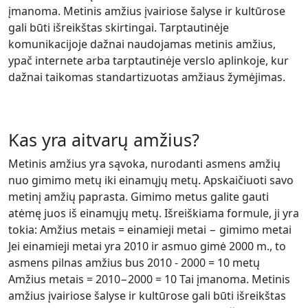
įmanoma. Metinis amžius įvairiose šalyse ir kultūrose
gali būti išreikštas skirtingai. Tarptautinėje
komunikacijoje dažnai naudojamas metinis amžius,
ypač internete arba tarptautinėje verslo aplinkoje, kur
dažnai taikomas standartizuotas amžiaus žymėjimas.
Kas yra aitvarų amžius?
Metinis amžius yra sąvoka, nurodanti asmens amžių
nuo gimimo metų iki einamųjų metų. Apskaičiuoti savo
metinį amžių paprasta. Gimimo metus galite gauti
atėmę juos iš einamųjų metų. Išreiškiama formule, ji yra
tokia: Amžius metais = einamieji metai − gimimo metai
Jei einamieji metai yra 2010 ir asmuo gimė 2000 m., to
asmens pilnas amžius bus 2010 - 2000 = 10 metų
Amžius metais = 2010−2000 = 10 Tai įmanoma. Metinis
amžius įvairiose šalyse ir kultūrose gali būti išreikštas