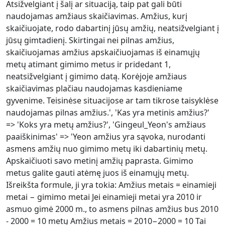
Atsižvelgiant į šalį ar situaciją, taip pat gali būti
naudojamas amžiaus skaičiavimas. Amžius, kurį
skaičiuojate, rodo dabartinį jūsų amžių, neatsižvelgiant į
jūsų gimtadienį. Skirtingai nei pilnas amžius,
skaičiuojamas amžius apskaičiuojamas iš einamųjų
metų atimant gimimo metus ir pridedant 1,
neatsižvelgiant į gimimo datą. Korėjoje amžiaus
skaičiavimas plačiau naudojamas kasdieniame
gyvenime. Teisinėse situacijose ar tam tikrose taisyklėse
naudojamas pilnas amžius.', 'Kas yra metinis amžius?'
=> 'Koks yra metų amžius?', 'Gingeul_Yeon's amžiaus
paaiškinimas' => 'Yeon amžius yra sąvoka, nurodanti
asmens amžių nuo gimimo metų iki dabartinių metų.
Apskaičiuoti savo metinį amžių paprasta. Gimimo
metus galite gauti atėmę juos iš einamųjų metų.
Išreikšta formule, ji yra tokia: Amžius metais = einamieji
metai − gimimo metai Jei einamieji metai yra 2010 ir
asmuo gimė 2000 m., to asmens pilnas amžius bus 2010
- 2000 = 10 metų Amžius metais = 2010−2000 = 10 Tai