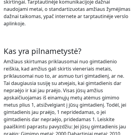
skirtingai. Tarptautinėje komunikacijoje dažnai
naudojami metai, o standartizuotas amžiaus žymėjimas
dažnai taikomas, ypač internete ar tarptautinėje verslo
aplinkoje.
Kas yra pilnametystė?
Amžiaus skirtumas priklausomai nuo gimtadienio
reiškia, kad amžius gali skirtis vieneriais metais,
priklausomai nuo to, ar asmuo turi gimtadienį, ar ne.
Tai daugiausia susiję su atvejais, kai gimtadienis dar
nepraėjo ir kai jau praėjo. Visas jūsų amžius
apskaičiuojamas iš einamųjų metų atėmus gimimo
metus plius 1, atsižvelgiant į jūsų gimtadienį. Todėl, jei
gimtadienis jau praėjo, 1 nepridedamas, o jei
gimtadienis dar nepraėjo, pridedamas 1. Leiskite
paaiškinti paprastu pavyzdžiu: Jei jūsų gimtadienis jau
praėjo: Gimimo metai: 2000 Dabartiniai metai: 2010