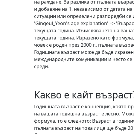
на раждане. За разлика от пълната възра
и добавяне на 1, независимо от датата н
ситуации или определени разпоредби се из
'Gingeul_Yeon's age explanation' => 'Възр
текущата година. Изчисляването на вашат
текущата година. Изразено като формула,
човек е роден през 2000 г., пълната възр
Годишната възраст може да бъде изразена
международните комуникации и често се 
среди.
Какво е кайт възраст
Годишната възраст е концепция, която пре
на вашата годишна възраст е лесно. Може
формула, то е следното: Възраст в години
пълната възраст на това лице ще бъде 20