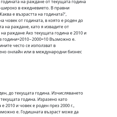
а годината на раждане от текущата година
о-широко в ежедневието. В правни
Каква е възрастта на годината?',
на човек от годината, в която е роден до
а на раждане, като я извадите от
 на раждане Ако текущата година е 2010 и
ст в години=2010−2000=10 Възможно е.
ините често се използват в
бено онлайн или в международни бизнес
оден, до текущата година. Изчисляването
 текущата година. Изразено като
 2010 и човек е роден през 2000 г.,
ъзможно е. Годишната възраст може да