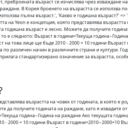
ст, преброената възраст се изчислява чрез изваждане н
а раждане. В Корея броенето на възрастта се използва п
ползва пълна възраст.', 'Какво е годишна възраст?' => '
астта на Yeon е концепция, която представлява възрастта 
а годишна възраст е лесно. Можете да получите годинат
 то е следното: Възраст в години=Текуща година−Година
аст на това лице ще бъде 2010 - 2000 = 10 години Възра
 по различен начин в различните страни и култури. Год
прилага стандартизирано означение за възрастта, осо
?
дставлява възрастта на човек от годината, в която е р
те да получите годината на раждане, като я извадите от
=Текуща година−Година на раждане Ако текущата година е
10 - 2000 = 10 години Възраст в години=2010−2000=10 В