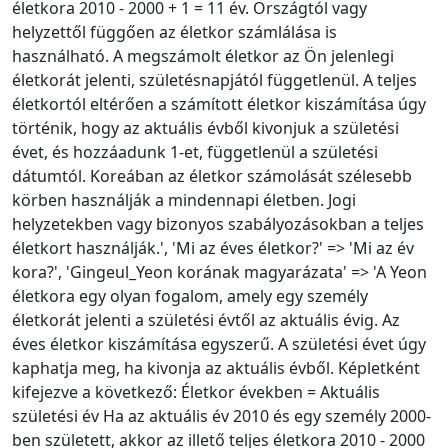
életkora 2010 - 2000 + 1 = 11 év. Országtól vagy
helyzettől függően az életkor számlálása is
használható. A megszámolt életkor az Ön jelenlegi
életkorát jelenti, születésnapjától függetlenül. A teljes
életkortól eltérően a számított életkor kiszámítása úgy
történik, hogy az aktuális évből kivonjuk a születési
évet, és hozzáadunk 1-et, függetlenül a születési
dátumtól. Koreában az életkor számolását szélesebb
körben használják a mindennapi életben. Jogi
helyzetekben vagy bizonyos szabályozásokban a teljes
életkort használják.', 'Mi az éves életkor?' => 'Mi az év
kora?', 'Gingeul_Yeon korának magyarázata' => 'A Yeon
életkora egy olyan fogalom, amely egy személy
életkorát jelenti a születési évtől az aktuális évig. Az
éves életkor kiszámítása egyszerű. A születési évet úgy
kaphatja meg, ha kivonja az aktuális évből. Képletként
kifejezve a következő: Életkor években = Aktuális
születési év Ha az aktuális év 2010 és egy személy 2000-
ben született, akkor az illető teljes életkora 2010 - 2000