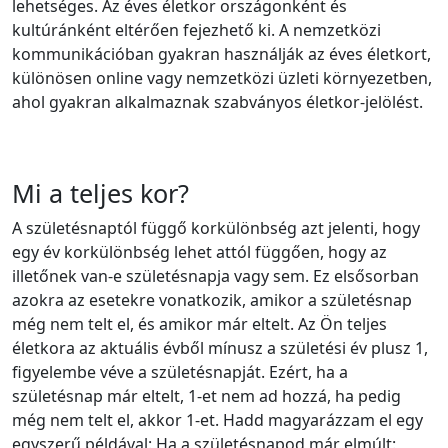
lehetséges. Az éves életkor országonként és
kultúránként eltérően fejezhető ki. A nemzetközi
kommunikációban gyakran használják az éves életkort,
különösen online vagy nemzetközi üzleti környezetben,
ahol gyakran alkalmaznak szabványos életkor-jelölést.
Mi a teljes kor?
A születésnaptól függő korkülönbség azt jelenti, hogy
egy év korkülönbség lehet attól függően, hogy az
illetőnek van-e születésnapja vagy sem. Ez elsősorban
azokra az esetekre vonatkozik, amikor a születésnap
még nem telt el, és amikor már eltelt. Az Ön teljes
életkora az aktuális évből mínusz a születési év plusz 1,
figyelembe véve a születésnapját. Ezért, ha a
születésnap már eltelt, 1-et nem ad hozzá, ha pedig
még nem telt el, akkor 1-et. Hadd magyarázzam el egy
egyszerű példával: Ha a születésnapod már elmúlt: