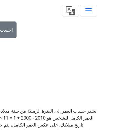
احسب
الع