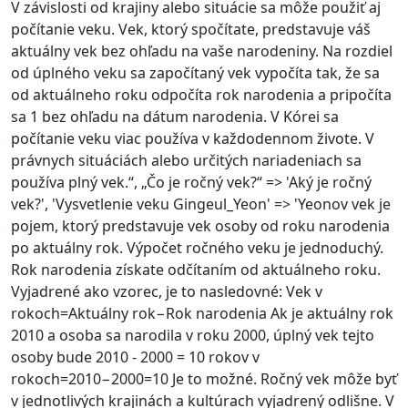
V závislosti od krajiny alebo situácie sa môže použiť aj
počítanie veku. Vek, ktorý spočítate, predstavuje váš
aktuálny vek bez ohľadu na vaše narodeniny. Na rozdiel
od úplného veku sa započítaný vek vypočíta tak, že sa
od aktuálneho roku odpočíta rok narodenia a pripočíta
sa 1 bez ohľadu na dátum narodenia. V Kórei sa
počítanie veku viac používa v každodennom živote. V
právnych situáciách alebo určitých nariadeniach sa
používa plný vek.“, „Čo je ročný vek?“ => 'Aký je ročný
vek?', 'Vysvetlenie veku Gingeul_Yeon' => 'Yeonov vek je
pojem, ktorý predstavuje vek osoby od roku narodenia
po aktuálny rok. Výpočet ročného veku je jednoduchý.
Rok narodenia získate odčítaním od aktuálneho roku.
Vyjadrené ako vzorec, je to nasledovné: Vek v
rokoch=Aktuálny rok−Rok narodenia Ak je aktuálny rok
2010 a osoba sa narodila v roku 2000, úplný vek tejto
osoby bude 2010 - 2000 = 10 rokov v
rokoch=2010−2000=10 Je to možné. Ročný vek môže byť
v jednotlivých krajinách a kultúrach vyjadrený odlišne. V