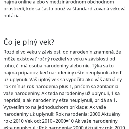
najmä online alebo v medzinárodnom obchodnom
prostredí, kde sa často používa štandardizovaná veková
notácia.
Čo je plný vek?
Rozdiel vo veku v závislosti od narodenín znamená, že
môže existovať ročný rozdiel vo veku v závislosti od
toho, či má osoba narodeniny alebo nie. Týka sa to
najmä prípadov, keď narodeniny ešte neuplynuli a keď
už uplynuli. Váš úplný vek sa vypočíta ako váš aktuálny
rok mínus rok narodenia plus 1, pričom sa zohľadnia
vaše narodeniny. Ak teda narodeniny už uplynuli, 1 sa
nepridá, a ak narodeniny ešte neuplynuli, pridá sa 1.
Vysvetlím to na jednoduchom príklade: Ak vaše
narodeniny už uplynuli: Rok narodenia: 2000 Aktuálny
rok: 2010 Vek od: 2010−2000=10 Ak vaše narodeniny
ešte neuplynuli: Rok narodenia: 2000 Aktuálny rok: 2010