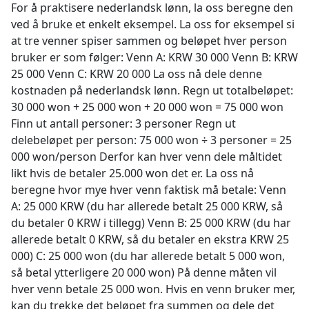
For å praktisere nederlandsk lønn, la oss beregne den
ved å bruke et enkelt eksempel. La oss for eksempel si
at tre venner spiser sammen og beløpet hver person
bruker er som følger: Venn A: KRW 30 000 Venn B: KRW
25 000 Venn C: KRW 20 000 La oss nå dele denne
kostnaden på nederlandsk lønn. Regn ut totalbeløpet:
30 000 won + 25 000 won + 20 000 won = 75 000 won
Finn ut antall personer: 3 personer Regn ut
delebeløpet per person: 75 000 won ÷ 3 personer = 25
000 won/person Derfor kan hver venn dele måltidet
likt hvis de betaler 25.000 won det er. La oss nå
beregne hvor mye hver venn faktisk må betale: Venn
A: 25 000 KRW (du har allerede betalt 25 000 KRW, så
du betaler 0 KRW i tillegg) Venn B: 25 000 KRW (du har
allerede betalt 0 KRW, så du betaler en ekstra KRW 25
000) C: 25 000 won (du har allerede betalt 5 000 won,
så betal ytterligere 20 000 won) På denne måten vil
hver venn betale 25 000 won. Hvis en venn bruker mer,
kan du trekke det beløpet fra summen og dele det