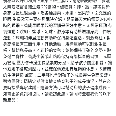
優格以及綠色和黃色蔬菜。維生素D：幫助鈣的吸收。多曬
太陽或吃富含維生素D的食物。礦物質：鋅、鐵、鎂等對於
身高成長也很重要。吃各種蔬菜、水果、堅果等。 2.充足的
睡眠 生長激素主要在睡眠時分泌。兒童每天大約需要8-10小
時的睡眠。養成早睡早起的習慣是個好主意。 3.經常運動 有
氧運動：跳繩、籃球、足球、游泳等有助於增加身高。伸展
運動：瑜珈和伸展運動有助於保持身體靈活，刺激脊柱，對
身高增長有正面作用。其他活動：規律運動可以刺激生長
板，幫助您長高。 4.正確的姿勢：始終保持正確的姿勢。避
免彎曲脊柱，養成坐著或走路時保持背部挺直的習慣。 5.壓
力管理 壓力會幹擾生長激素的分泌。給予孩子關注和愛，讓
他或她不會感到壓力，並確保他或她有足夠的休息。 6.健康
的生活習慣 戒菸：二手菸也會對孩子的成長產生負面影響。
醫療保健：透過定期健康檢查檢查孩子的成長情況，並在必
要時接受專家建議。這些方法可以幫助您的孩子健康成長。
如需更多資訊和協助，請造訪此處。請同時查看我們的以下
新產品：