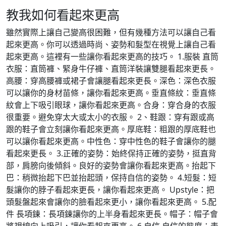
教我如何看起來更高
雖然實際上讓自己變高很困難，但有幾種方法可以讓自己看
起來更高。你可以透過時尚、姿勢和髮型在視覺上讓自己看
起來更高。這裡有一些讓你看起來更高的技巧。 1.服裝 直筒
衣服：直筒褲、緊身牛仔褲、直筒洋裝讓雙腿看起來更長。
高腰：穿高腰褲或裙子會讓腿看起來更長。深色：深色衣服
可以讓你的身材苗條，讓你看起來更高。垂直條紋：垂直條
紋會上下吸引眼球，讓你看起來更高。合身：穿合身的衣服
很重要。避免穿太大或太小的衣服。 2、鞋跟：穿有跟或高
跟的鞋子會立刻讓你看起來更高。厚底鞋：粗跟的厚底鞋也
可以讓你看起來更高。中性色：穿中性色的鞋子會讓你的腿
看起來更長。 3.正確的姿勢：始終保持正確的姿勢，挺直背
部，肩膀向後傾斜。良好的姿勢會讓你看起來更高。抬起下
巴：稍微抬起下巴並抬起頭，保持自信的姿勢。 4.短髮：短
髮讓你的脖子看起來更長，讓你看起來更高。 Upstyle：把
頭髮盤起來會讓你的臉看起來更小，讓你看起來更高。 5.配
件 長項鍊：長項鍊讓你的上半身看起來更長。帽子：帽子會