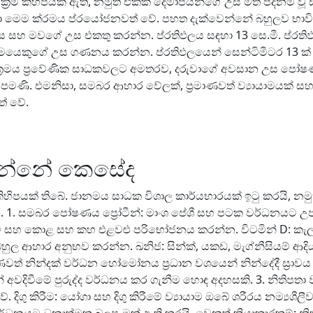
‍රම කිහිපයක් ඇත, නමුත් එකක් දෙමාපියන්ගේ උස මත පදනම් ව
ා මෙම ක්රමය ප්රයෝජනවත් වේ. පහත දැක්වෙන්නේ බහුලව භාවිත
 සහ මවගේ උස එකතු කරන්න. ප්රතිඵලය සඳහා 13 සෙ.මී. ප්රති
ෙකුගේ උස ගණනය කරන්න. ප්රතිඵලයෙන් සෙන්ටිමීටර 13 ක් අඩ
ය ප්‍රවේණික සාධකවලට අමතරව, දරුවාගේ අවසාන උස පෝෂණය, ව
මණි. එමනිසා, සමබර ආහාර වේලක්, ප්‍රමාණවත් ව්‍යායාමයක් සහ 
් වේ.
කරන්නේ කෙසේද
හිපයක් තිබේ. ජානමය සාධක විශාල කාර්යභාරයක් ඉටු කරයි, නමුත
 1. සමබර පෝෂණය ප්‍රෝටීන්: මාංශ පේශී සහ පටක වර්ධනයට උපකාරී
්, යෝගට් සහ කොළ සහ කහ එළවළු පරිභෝජනය කරන්න. විටමින් D: 
හුල ආහාර අනුභව කරන්න. ඛනිජ: සින්ක්, යකඩ, මැග්නීසියම් ආදි
ාණවත් නින්දක් වර්ධන හෝමෝනය ප්‍රධාන වශයෙන් නින්දේදී ස්‍රාව
අවදිවීමේ පුරුද්ද වර්ධනය කර ගැනීම හොඳ අදහසකි. 3. නිතිපතා ව්‍
 වේ. දිගු කිරීම: යෝගා සහ දිගු කිරීමේ ව්‍යායාම ඔබේ ශරීරය නම්‍