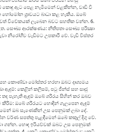
පතා ව්‍යායාම කිරීම ඔබේ වර්ධන තහඩු
බේ කොඳු ඇට පෙළ නැමීමෙන් වළකින්න, වාඩි වී
ධක හෝමෝන ශ්‍රාවයට බාධා කළ හැකිය. ඔබේ
වත් විවේකයක් ලැබෙන බවට සහතික වන්න. 6.
 සෞඛ්‍ය ආරක්ෂණය: නිතිපතා සෞඛ්‍ය පරීක්‍ෂා
ුවා නිරෝගීව වැඩීමට උපකාරී වේ. වැඩි විස්තර
ව් සහ කොණ්ඩා මෝස්තර හරහා ඔබට දෘශ්‍යමය
ඳුම්: කෙළින් කලිසම්, පටු ජීන්ස් සහ සෘජු
: තද පැහැති ඇඳුම් ඔබේ ශරීරය සිහින් කර ඔබව
 කිරීම: ඔබේ ශරීරයට හොඳින් ගැලපෙන ඇඳුම්
ැළඳීමෙන් ඔබ සැණෙකින් උස පෙනුමක් ලබා දේ.
න වර්ණ සපත්තු පැළඳීමෙන් ඔබේ කකුල් දිගු වේ.
වත්වා ගන්න. හොඳ ඉරියව්වක් ඔබට උස පෙනුමක්
්වා ගන්න. 4. කෙටි කොණ්ඩා මෝස්තරය: කෙටි