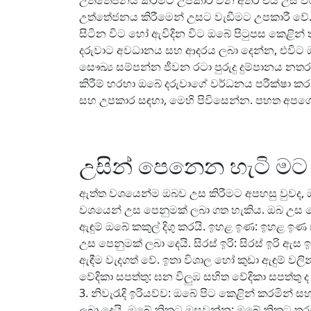
උත්තේජනය කිරීමට උපකාරී වන අතර එය උස වර්ධ
උත්තේජනය කිරීමෙන් උසට වැඩීමට උපකාරී වේ. 4.
සිටින විට හෝ ඇවිදින විට ඔබේ පිටුපස කෙළින
දරුවාට අවධානය සහ ආදරය ලබා දෙන්න, එවිට
සෞඛ්‍ය සම්පන්න ජීවන රටා පුරුදු දුම්පානය න
කිරීම් හරහා ඔබේ දරුවාගේ වර්ධනය පරීක්ෂා කර 
සහ උපකාර සඳහා, මෙහි පිවිසෙන්න. පහත අපගේ 
උසින් පෙනෙන හැටි ම
ඇත්ත වශයෙන්ම ඔබව උස කිරීමට අපහසු වුවද, ඔ
වශයෙන් උස පෙනුමක් ලබා ගත හැකිය. ඔබ උස පෙනු
ඇඳුම් ඔබේ කකුල් දිගු කරයි. ඉහළ ඉණ: ඉහළ ඉණ ස
උස පෙනුමක් ලබා දෙයි. සිරස් ඉරි: සිරස් ඉරි
ඇඳීම වැදගත් වේ. ඉතා විශාල හෝ කුඩා ඇඳුම් වලි
වේදිකා සපත්තු: ඝන විලුඹ සහිත වේදිකා සපත්තු
3. නිවැරැදි ඉරියව්ව: ඔබේ පිට කෙළින් කරමින්
ලබා දෙයි. ඔබේ නිකට ඔසවන්න: ඔබේ නිකට තරම