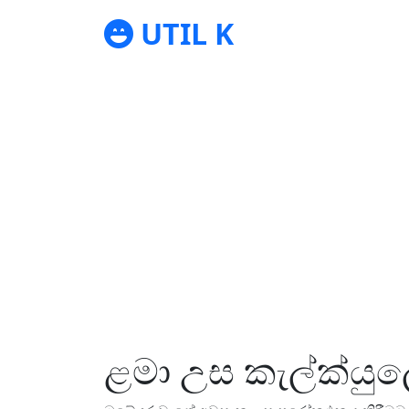
UTIL K
ළමා උස කැල්ක්යු