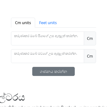
Cm units
Feet units
කරුණාකර ඔබේ පියාගේ උස ඇතුළත් කරන්න.
Cm
කරුණාකර ඔබේ මවගේ උස ඇතුළත් කරන්න.
Cm
ගණනය කරන්න
ලේටරය