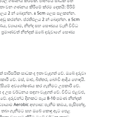
ූ සරල ගණනය කිරීමකි. ජානමය සාධක මත
ා වන ගණනය කිරීමේ ක්රම දෙකයි: පිරිමි
ඵලය 2 න් බෙදන්න. ± 5cm ලෙස සලකන්න.
ු කරන්න. ප්රතිඵලය 2 න් බෙදන්න. ± 5cm
්‍යායාම, නින්ද සහ සෞඛ්‍යය වැනි විවිධ
ප්‍රමාණවත් නින්දක් ඔබේ දරුවාගේ සෞඛ්‍ය
් පාරිසරික සාධක ද ඉතා වැදගත් වේ. ඔබේ දරුවා
 වේ. මස්, මාළු, බිත්තර, බෝංචි ආදිය හොඳයි.
කැල්සියම් අවශෝෂණය කර ගැනීමට උපකාරී වේ.
ය ද උස වර්ධනය සඳහා වැදගත් වේ. විවිධ එළවළු,
ය වේ. දරුවන්ට දිනකට පැය 8-10 පමණ නින්දක්
යායාම Aerobic අභ්‍යාස: පැනීම කඹය, පැසිපන්දු,
යශීලීව තබා ගැනීමට සහ ඔබේ කොඳු ඇට පෙළ