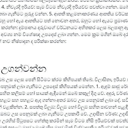
නයට ධනාත්මක බලපෑමක් ඇති කරයි. වෙනත් ක්‍රියාකාරකම්: නිති
 නිවැරදි ඉරියව්: සෑම විටම නිවැරදි ඉරියව්ව පවත්වා ගන්න. ඔ
් තබා ගැනීමට පුරුදු වන්න. 5. ආතති කළමනාකරණය ආතතිය වර්
 ඔහු හෝ ඇය ආතතියට පත් නොවන අතර, ඔහුට හෝ ඇයට ප්‍රමාණ
තර කරන්න: දුම්පානය දරුවාගේ වර්ධනයට අහිතකර ලෙස බලපානු ඇත.
අවශ්‍ය නම් විශේෂඥ උපදෙස් ලබා ගන්න. මෙම ක්‍රම මගින් ඔබේ දර
නව නිෂ්පාදන ද පරීක්ෂා කරන්න:
ට උගන්වන්න
බ උස ලෙස පෙනී සිටීමට ක්රම කිහිපයක් තිබේ. විලාසිතා, ඉරිය
මක් ලබා ගැනීමට උපදෙස් කිහිපයක් මෙන්න. 1. ඇඳුම් සෘජු රේඛා ඇ
හිත කලිසම් හෝ සායක් ඇඳීමෙන් ඔබේ කකුල් දිගු වේ. අඳුරු වර්ණ
 ඇස ඉහළට සහ පහළට ඇද ගන්නා අතර ඔබට උස පෙනුමක් ලබා දේ. සවි
න් වළකින්න. 2. සපත්තු විලුඹ: විලුඹ හෝ විලුඹ සහිත පාවහන් ප
 ද ඔබට උස පෙනුමක් ලබා ගැනීමට උපකාරී වේ. උදාසීන වර්ණ: උදාසී
 සහ උරහිස් පිටුපසට හේත්තු කරමින් සෑම විටම නිසි ඉරියව්වක් ප
ක් ඉහළට ඔසවා ඔබේ හිස ඔසවමින් විශ්වාසනීය ඉරියව්වක් පවත