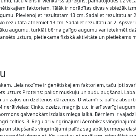
ugumu, taču viens ir vienkāršs aprēķins, pamatojoties uz ve
tiskajiem faktoriem. Tālāk ir norādītas divas visbiežāk i
umu. Pievienojiet rezultātam 13 cm. Sadaliet rezultātu ar 2
rezultāta atņemiet 13 cm. Sadaliet rezultātu ar 2. Apsveri
ecāku augumu, turklāt bērna galīgo augumu var ietekmēt daž
ansēts uzturs, pietiekama fiziskā aktivitāte un pietiekams m
nu
am. Liela nozīme ir ģenētiskajiem faktoriem, taču ļoti svarīgi 
 uzturs Proteīns: palīdz muskuļu un audu augšanai. Laba ir ga
urtu un zaļos un dzeltenos dārzeņus. D vitamīns: palīdz abso
Minerālvielas: Cinks, dzelzs, magnijs u.c. ir arī svarīgi au
 hormons galvenokārt izdalās miega laikā. Bērniem ir vajad
 agri celties. 3. Regulāri vingrinājumi Aerobikas vingrinājum
oga un stiepšanās vingrinājumi palīdz saglabāt ķermeņa elas