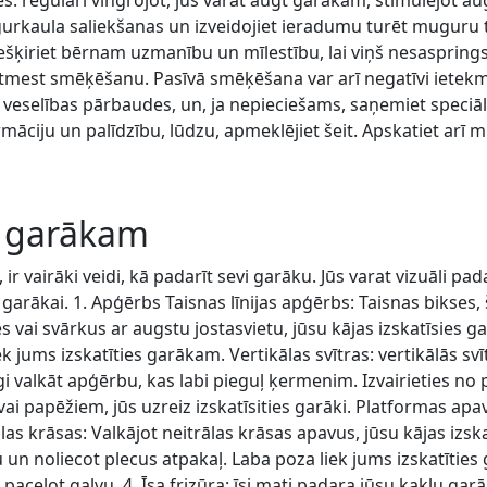
: regulāri vingrojot, jūs varat augt garākam, stimulējot au
gurkaula saliekšanas un izveidojiet ieradumu turēt muguru tai
ķiriet bērnam uzmanību un mīlestību, lai viņš nesaspringst,
Atmest smēķēšanu. Pasīvā smēķēšana var arī negatīvi ietek
veselības pārbaudes, un, ja nepieciešams, saņemiet speciāl
māciju un palīdzību, lūdzu, apmeklējiet šeit. Apskatiet ar
s garākam
, ir vairāki veidi, kā padarīt sevi garāku. Jūs varat vizuāli p
ies garākai. 1. Apģērbs Taisnas līnijas apģērbs: Taisnas bikses
ses vai svārkus ar augstu jostasvietu, jūsu kājas izskatīsies
jums izskatīties garākam. Vertikālas svītras: vertikālās svīt
īgi valkāt apģērbu, kas labi pieguļ ķermenim. Izvairieties n
ai papēžiem, jūs uzreiz izskatīsities garāki. Platformas ap
ālas krāsas: Valkājot neitrālas krāsas apavus, jūsu kājas izs
 un noliecot plecus atpakaļ. Laba poza liek jums izskatīties
aceļot galvu. 4. Īsa frizūra: īsi mati padara jūsu kaklu gar