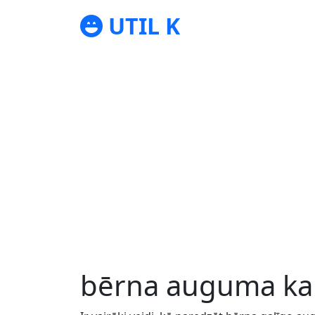
UTIL K
bērna auguma kal