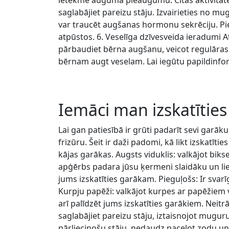
ietekmē auguma pieaugumu. Citas aktivitātes
saglabājiet pareizu stāju. Izvairieties no mu
var traucēt augšanas hormonu sekrēciju. Pieš
atpūstos. 6. Veselīga dzīvesveida ieradumi 
pārbaudiet bērna augšanu, veicot regulāras 
bērnam augt veselam. Lai iegūtu papildinfor
Iemāci man izskatītie
Lai gan patiesībā ir grūti padarīt sevi garāku
frizūru. Šeit ir daži padomi, kā likt izskatīt
kājas garākas. Augsts viduklis: valkājot bik
apģērbs padara jūsu ķermeni slaidāku un liek 
jums izskatīties garākam. Pieguļošs: Ir svar
Kurpju papēži: valkājot kurpes ar papēžiem v
arī palīdzēt jums izskatīties garākiem. Neitr
saglabājiet pareizu stāju, iztaisnojot muguru
pārliecinošu stāju, nedaudz paceļot zodu un p