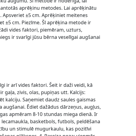
cāku augumu. Šī metode ir noderīga, lai
zmantotās aprēķinu metodes. Lai aprēķinātu
. Apsveriet ±5 cm. Aprēķiniet meitenes
et ±5 cm. Piezīme. Šī aprēķina metode ir
ādi vides faktori, piemēram, uzturs,
iegs ir svarīgi jūsu bērna veselīgai augšanai
ir arī vides faktori. Šeit ir daži veidi, kā
ļa, zivis, olas, pupiņas utt. Kalcijs:
rbēt kalciju. Saņemiet daudz saules gaismas
guma augšanai. Ēdiet dažādus dārzeņus, augļus,
zīgas apmēram 8-10 stundas miega dienā. Ir
i: lecamaukla, basketbols, futbols, peldēšana
tību un stimulē mugurkaulu, kas pozitīvi