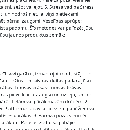
gšanas plāksnes. 4. Pareiza poza: vienmēr
sni, sēžot vai ejot. 5. Stresa vadība Stress
 un nodrošiniet, lai viņš pietiekami
mēt bērna izaugsmi. Veselības aprūpe:
ista padomu. Šīs metodes var palīdzēt jūsu
ī mūsu jaunos produktus zemāk:
adarīt sevi garāku, izmantojot modi, stāju un
, šauri džinsi un taisnas kleitas padara jūsu
 garākas. Tumšas krāsas: tumšas krāsas
ras pievelk aci uz augšu un uz leju, un liek
o pārāk lielām vai pārāk mazām drēbēm. 2.
avi: Platformas apavi ar bieziem papēžiem var
katīsies garākas. 3. Pareiza poza: vienmēr
 garākam. Paceliet zodu: saglabājiet
āku un liek jums izskatīties garākam. Upstyle: