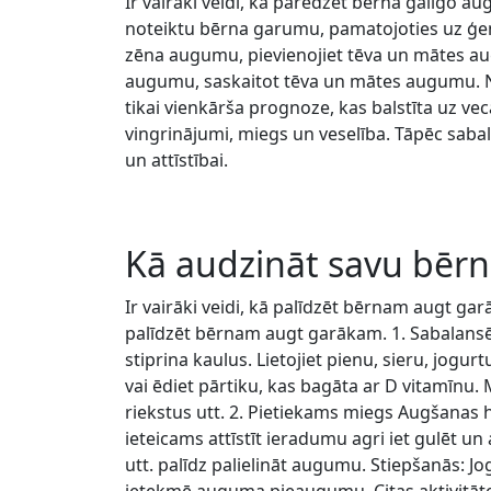
Ir vairāki veidi, kā paredzēt bērna galīgo a
noteiktu bērna garumu, pamatojoties uz ģenē
zēna augumu, pievienojiet tēva un mātes aug
augumu, saskaitot tēva un mātes augumu. No 
tikai vienkārša prognoze, kas balstīta uz v
vingrinājumi, miegs un veselība. Tāpēc sabal
un attīstībai.
Kā audzināt savu bēr
Ir vairāki veidi, kā palīdzēt bērnam augt garāk
palīdzēt bērnam augt garākam. 1. Sabalansēts
stiprina kaulus. Lietojiet pienu, sieru, jog
vai ēdiet pārtiku, kas bagāta ar D vitamīnu. 
riekstus utt. 2. Pietiekams miegs Augšanas
ieteicams attīstīt ieradumu agri iet gulēt un
utt. palīdz palielināt augumu. Stiepšanās: J