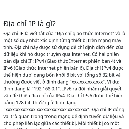
Địa chỉ IP là gì?
Địa chỉ IP là viết tắt của "Địa chỉ giao thức Internet" và là
một số duy nhất xác định từng thiết bị trên mạng máy
tính. Địa chỉ này được sử dụng để chỉ định đích đến của
dữ liệu khi nó được truyền qua Internet. Có hai phiên
bản địa chỉ IP: IPv4 (Giao thức Internet phiên bản 4) và
IPv6 (Giao thức Internet phiên bản 6). Địa chỉ IPv4 được
thể hiện dưới dạng bốn khối 8 bit với tổng số 32 bit và
thường được viết ở định dạng "xxx.xxx.xxx.xxx". Ví dụ:
định dạng là "192.168.0.1". IPv6 ra đời nhằm giải quyết
vấn đề thiếu địa chỉ của IPv4. Địa chỉ IPv6 được thể hiện
bằng 128 bit, thường ở định dạng
"xxxx:xxxx:xxxx:xxxx:xxxx:xxxx:xxxx:xxxx". Địa chỉ IP đóng
vai trò quan trọng trong mạng để định tuyến dữ liệu và
cho phép liên lạc giữa các thiết bị. Mỗi thiết bị có một