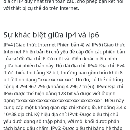
địa chỉ IP duy nhất trên toàn cầu, cho phép bạn kết nối
với thiết bị cụ thể đó trên Internet.
Sự khác biệt giữa ip4 và ip6
IPv4 (Giao thức Internet Phiên bản 4) và IPv6 (Giao thức
Internet Phiên bản 6) chủ yếu đề cập đến các phiên bản
của sơ đồ địa chỉ IP. Có một vài điểm khác biệt chính
giữa hai phiên bản này: Độ dài địa chỉ: IPv4: Địa chỉ IPv4
được biểu thị bằng 32 bit, thường bao gồm bốn khối 8
bit ở định dạng "xxx.xxx.xxx.xxx". Do đó, có thể có tổng
cộng 4.294.967.296 (khoảng 4.296,7 triệu). IPv6: Địa chỉ
IPv6 được thể hiện bằng 128 bit và được viết ở định
dạng "xxxx:xxxx:xxxx:xxxx:xxxx:xxxx:xxxx:xxxx". Điều này
cung cấp một không gian địa chỉ khổng lồ, khoảng 3,4 x
10^38 địa chỉ. Ký hiệu địa chỉ: IPv4: Được biểu thị chủ
yếu dưới dạng số thập phân, với mỗi khối được phân
tách bằng dấu chấm. IPv6: Được biểu thị bằng hệ thập