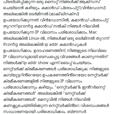
പ്രദർശിപ്പിക്കുന്ന ഒരു സൈറ്റ് നിങ്ങൾക്ക് ആക്‌സസ്
ചെയ്യാൻ കഴിയും. കമാൻഡ് പ്രോംപ്റ്റ് (വിൻഡോസ്)
അല്ലെങ്കിൽ ടെർമിനൽ (മാക്/ലിനക്സ്)
ഉപയോഗിക്കുന്നത്: വിൻഡോസിൽ, കമാൻഡ് പ്രോംപ്റ്റ്
തുറന്ന് ipconfig കമാൻഡ് നൽകി നിങ്ങൾ നിലവിൽ
ഉപയോഗിക്കുന്ന IP വിലാസം പരിശോധിക്കാം. Mac
അല്ലെങ്കിൽ Linux-ൽ, നിങ്ങൾക്ക് ഒരു ടെർമിനൽ തുറന്ന്
ifconfig അല്ലെങ്കിൽ ip addr കമാൻഡുകൾ
ഉപയോഗിക്കാം. ഉദാഹരണത്തിന്, നിങ്ങളുടെ നിലവിലെ
IP വിലാസവുമായി ബന്ധപ്പെട്ട വിവരങ്ങൾ കാണുന്നതിന്
നിങ്ങൾക്ക് ip addr show എന്ന് ടൈപ്പ് ചെയ്യാം.
നെറ്റ്‌വർക്ക് ക്രമീകരണങ്ങൾ പരിശോധിക്കുക: നിങ്ങളുടെ
കമ്പ്യൂട്ടറിൻ്റെയോ ഉപകരണത്തിൻ്റെയോ നെറ്റ്‌വർക്ക്
ക്രമീകരണങ്ങളിൽ നിങ്ങളുടെ IP വിലാസം
പരിശോധിക്കാനും കഴിയും. "നെറ്റ്‌വർക്ക് & ഇൻ്റർനെറ്റ്
ക്രമീകരണങ്ങൾ" അല്ലെങ്കിൽ "നെറ്റ്‌വർക്ക്
ക്രമീകരണങ്ങൾ" മെനുവിൽ നിങ്ങൾ നിലവിൽ
കണക്റ്റുചെയ്‌തിരിക്കുന്ന നെറ്റ്‌വർക്കിൻ്റെ വിശദാംശങ്ങൾ
സാധാരണയായി പരിശോധിക്കാം. ബ്രൗസർ