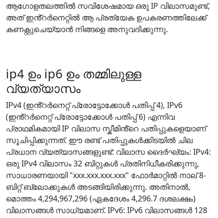
ആഗോളതലത്തിൽ സവിശേഷമായ ഒരു IP വിലാസമുണ്ട്,
അത് ഇൻ്റർനെറ്റിൽ ആ പ്രത്യേക ഉപകരണത്തിലേക്ക്
കണക്റ്റുചെയ്യാൻ നിങ്ങളെ അനുവദിക്കുന്നു.
ip4 ഉം ip6 ഉം തമ്മിലുള്ള
വ്യത്യാസം
IPv4 (ഇൻ്റർനെറ്റ് പ്രോട്ടോക്കോൾ പതിപ്പ് 4), IPv6
(ഇൻ്റർനെറ്റ് പ്രോട്ടോക്കോൾ പതിപ്പ് 6) എന്നിവ
പ്രാഥമികമായി IP വിലാസ സ്കീമിൻ്റെ പതിപ്പുകളെയാണ്
സൂചിപ്പിക്കുന്നത്. ഈ രണ്ട് പതിപ്പുകൾക്കിടയിൽ ചില
പ്രധാന വ്യത്യാസങ്ങളുണ്ട്: വിലാസ ദൈർഘ്യം: IPv4:
ഒരു IPv4 വിലാസം 32 ബിറ്റുകൾ പ്രതിനിധീകരിക്കുന്നു,
സാധാരണയായി "xxx.xxx.xxx.xxx" ഫോർമാറ്റിൽ നാല് 8-
ബിറ്റ് ബ്ലോക്കുകൾ അടങ്ങിയിരിക്കുന്നു. അതിനാൽ,
മൊത്തം 4,294,967,296 (ഏകദേശം 4,296.7 ദശലക്ഷം)
വിലാസങ്ങൾ സാധ്യമാണ്. IPv6: IPv6 വിലാസങ്ങൾ 128