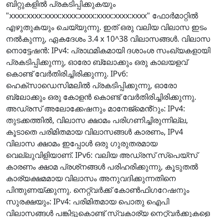
ബിറ്റുകളിൽ പ്രകടിപ്പിക്കുകയും
"xxxx:xxxx:xxxx:xxxx:xxxx:xxxx:xxxx:xxxx" ഫോർമാറ്റിൽ
എഴുതുകയും ചെയ്യുന്നു. ഇത് ഒരു വലിയ വിലാസ ഇടം
നൽകുന്നു, ഏകദേശം 3.4 x 10^38 വിലാസങ്ങൾ. വിലാസ
നൊട്ടേഷൻ: IPv4: പ്രാഥമികമായി ദശാംശ സംഖ്യകളായി
പ്രകടിപ്പിക്കുന്നു, ഓരോ ബ്ലോക്കും ഒരു കാലയളവ്
കൊണ്ട് വേർതിരിച്ചിരിക്കുന്നു. IPv6:
ഹെക്സാഡെസിമലിൽ പ്രകടിപ്പിക്കുന്നു, ഓരോ
ബ്ലോക്കും ഒരു കോളൻ കൊണ്ട് വേർതിരിച്ചിരിക്കുന്നു.
അഡ്രസ് അലോക്കേഷനും മാനേജ്മെൻ്റും: IPv4:
തുടക്കത്തിൽ, വിലാസ ക്ഷാമം പരിഗണിച്ചിരുന്നില്ല,
കൂടാതെ പരിമിതമായ വിലാസങ്ങൾ കാരണം, IPv4
വിലാസ ക്ഷാമം ഇപ്പോൾ ഒരു ഗുരുതരമായ
വെല്ലുവിളിയാണ്. IPv6: വലിയ അഡ്രസ് സ്‌പെയ്‌സ്
കാരണം ക്ഷാമ പ്രശ്‌നങ്ങൾ പരിഹരിക്കുന്നു, കൂടുതൽ
കാര്യക്ഷമമായ വിലാസം അനുവദിക്കുന്നതിനെ
പിന്തുണയ്‌ക്കുന്നു. നെറ്റ്‌വർക്ക് കോൺഫിഗറേഷനും
സുരക്ഷയും: IPv4: പരിമിതമായ പൊതു ഐപി
വിലാസങ്ങൾ പങ്കിട്ടുകൊണ്ട് സ്വകാര്യ നെറ്റ്‌വർക്കുകളെ