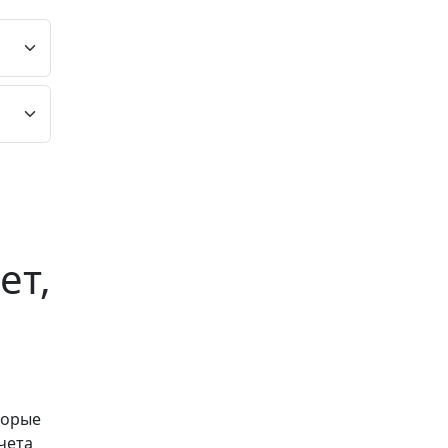
ет,
торые
чета