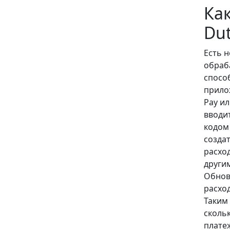
Ка
Dut
Есть 
обраб
спосо
прило
Pay и
вводи
кодом
созда
расхо
други
Обнов
расхо
Таким
сколь
плате