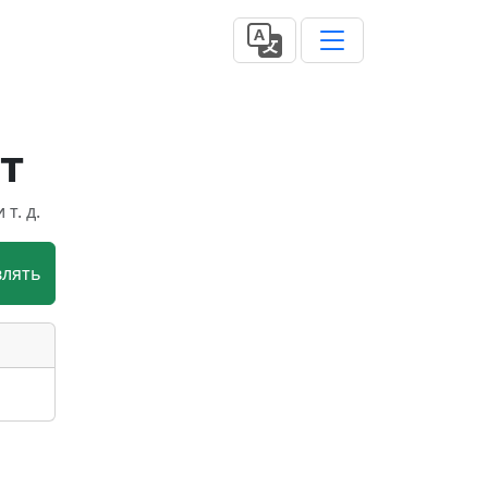
т
т. д.
влять