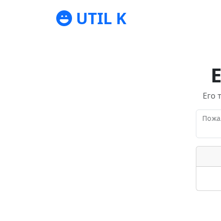
UTIL K
Его 
Пожал