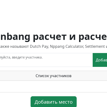
Enbang расчет и расче
также называют Dutch Pay, Nppang Calculator, Settlement и 
уйста, введите участника.
Доба
Список участников
Добавить место