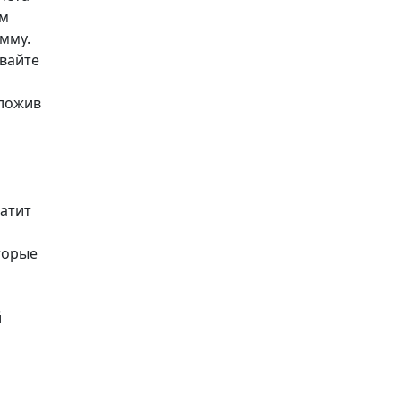
ем
мму.
ывайте
сложив
н
латит
торые
й