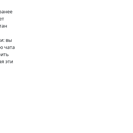
ранее
ет
тан
и: вы
ю чата
рить
ая эти