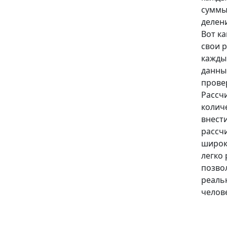
суммы
делен
Вот к
свои р
кажды
данны
прове
Рассч
колич
внести
рассч
широк
легко
позво
реаль
челове