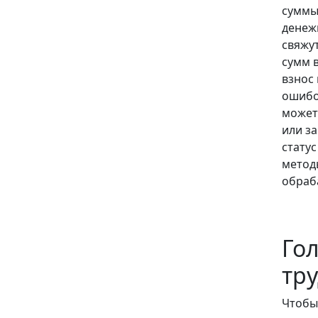
суммы 
денежн
свяжу
сумм в
взнос
ошибо
может
или за
статус
метод
обраб
Го
тр
Чтобы