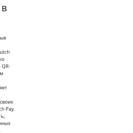
 в
рые
utch
ко
 QR-
ам
яет
своих
h Pay.
ь,
онных
ь