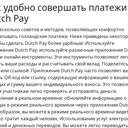
к удобно совершать платежи
ch Pay
несколько советов и методов, позволяющих комфортно
атывать голландские платежи. Ниже приведены некото
бы сделать Dutch Pay более удобным: Используйте
жение Dutch Pay: используйте различные приложения D
ли онлайн-инструменты. Эти инструменты позволяют лег
ть ваши расходы и рассчитывать свой вклад. Поделитесь
 или ссылкой. Приложение Dutch Pay часто позволяет в
ть QR-код или ссылку, содержащую информацию о ваших
дах и сумму вашего индивидуального взноса. Это позвол
м участникам легко проверять и отправлять деньги.
ление в реальном времени: обновляйте информацию о 
дах в режиме реального времени через приложение Dutc
 образом, вы можете в режиме реального времени видет
ко тратит каждый человек. Использование услуг электр
жей и денежных переводов. Вы можете легко переводит