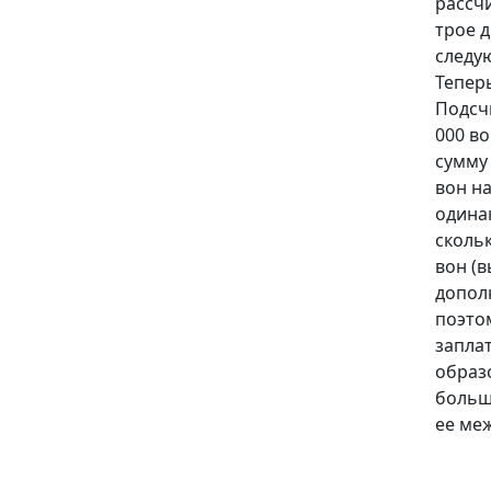
рассч
трое д
следую
Теперь
Подсчи
000 во
сумму 
вон на
одинак
скольк
вон (в
дополн
поэтом
заплат
образо
больш
ее ме