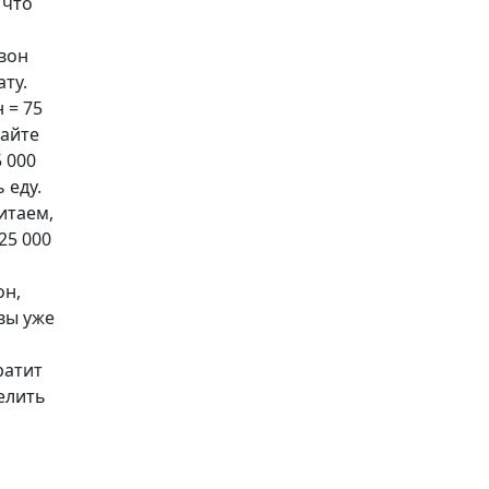
 что
 вон
ту.
 = 75
тайте
5 000
 еду.
итаем,
25 000
он,
(вы уже
ратит
елить