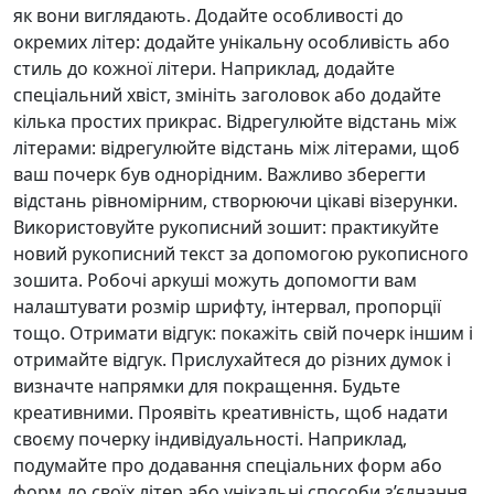
як вони виглядають. Додайте особливості до
окремих літер: додайте унікальну особливість або
стиль до кожної літери. Наприклад, додайте
спеціальний хвіст, змініть заголовок або додайте
кілька простих прикрас. Відрегулюйте відстань між
літерами: відрегулюйте відстань між літерами, щоб
ваш почерк був однорідним. Важливо зберегти
відстань рівномірним, створюючи цікаві візерунки.
Використовуйте рукописний зошит: практикуйте
новий рукописний текст за допомогою рукописного
зошита. Робочі аркуші можуть допомогти вам
налаштувати розмір шрифту, інтервал, пропорції
тощо. Отримати відгук: покажіть свій почерк іншим і
отримайте відгук. Прислухайтеся до різних думок і
визначте напрямки для покращення. Будьте
креативними. Проявіть креативність, щоб надати
своєму почерку індивідуальності. Наприклад,
подумайте про додавання спеціальних форм або
форм до своїх літер або унікальні способи з’єднання