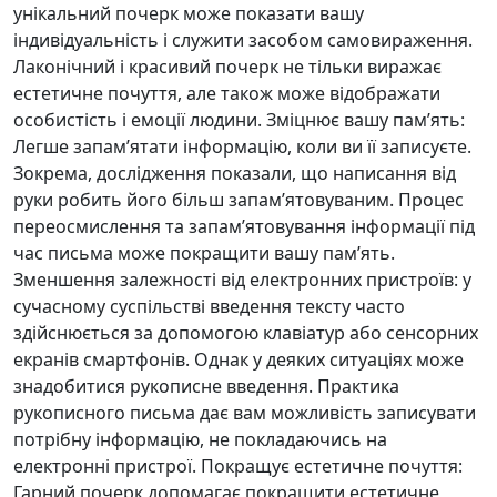
унікальний почерк може показати вашу
індивідуальність і служити засобом самовираження.
Лаконічний і красивий почерк не тільки виражає
естетичне почуття, але також може відображати
особистість і емоції людини. Зміцнює вашу пам’ять:
Легше запам’ятати інформацію, коли ви її записуєте.
Зокрема, дослідження показали, що написання від
руки робить його більш запам’ятовуваним. Процес
переосмислення та запам’ятовування інформації під
час письма може покращити вашу пам’ять.
Зменшення залежності від електронних пристроїв: у
сучасному суспільстві введення тексту часто
здійснюється за допомогою клавіатур або сенсорних
екранів смартфонів. Однак у деяких ситуаціях може
знадобитися рукописне введення. Практика
рукописного письма дає вам можливість записувати
потрібну інформацію, не покладаючись на
електронні пристрої. Покращує естетичне почуття:
Гарний почерк допомагає покращити естетичне