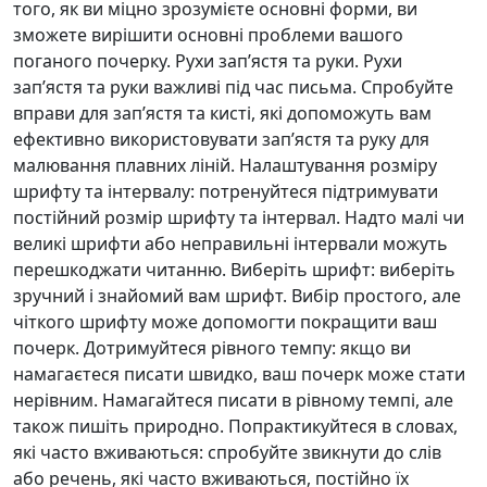
того, як ви міцно зрозумієте основні форми, ви
зможете вирішити основні проблеми вашого
поганого почерку. Рухи зап’ястя та руки. Рухи
зап’ястя та руки важливі під час письма. Спробуйте
вправи для зап’ястя та кисті, які допоможуть вам
ефективно використовувати зап’ястя та руку для
малювання плавних ліній. Налаштування розміру
шрифту та інтервалу: потренуйтеся підтримувати
постійний розмір шрифту та інтервал. Надто малі чи
великі шрифти або неправильні інтервали можуть
перешкоджати читанню. Виберіть шрифт: виберіть
зручний і знайомий вам шрифт. Вибір простого, але
чіткого шрифту може допомогти покращити ваш
почерк. Дотримуйтеся рівного темпу: якщо ви
намагаєтеся писати швидко, ваш почерк може стати
нерівним. Намагайтеся писати в рівному темпі, але
також пишіть природно. Попрактикуйтеся в словах,
які часто вживаються: спробуйте звикнути до слів
або речень, які часто вживаються, постійно їх