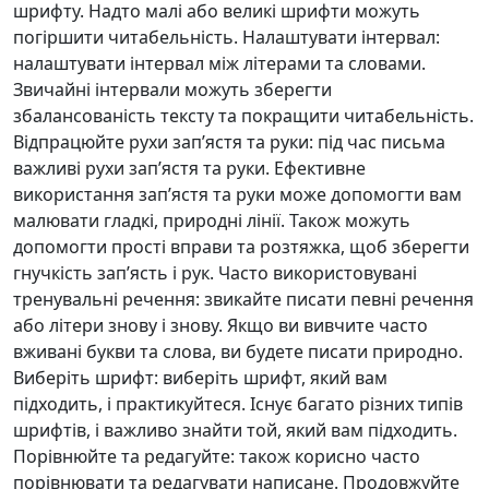
шрифту. Надто малі або великі шрифти можуть
погіршити читабельність. Налаштувати інтервал:
налаштувати інтервал між літерами та словами.
Звичайні інтервали можуть зберегти
збалансованість тексту та покращити читабельність.
Відпрацюйте рухи зап’ястя та руки: під час письма
важливі рухи зап’ястя та руки. Ефективне
використання зап’ястя та руки може допомогти вам
малювати гладкі, природні лінії. Також можуть
допомогти прості вправи та розтяжка, щоб зберегти
гнучкість зап’ясть і рук. Часто використовувані
тренувальні речення: звикайте писати певні речення
або літери знову і знову. Якщо ви вивчите часто
вживані букви та слова, ви будете писати природно.
Виберіть шрифт: виберіть шрифт, який вам
підходить, і практикуйтеся. Існує багато різних типів
шрифтів, і важливо знайти той, який вам підходить.
Порівнюйте та редагуйте: також корисно часто
порівнювати та редагувати написане. Продовжуйте